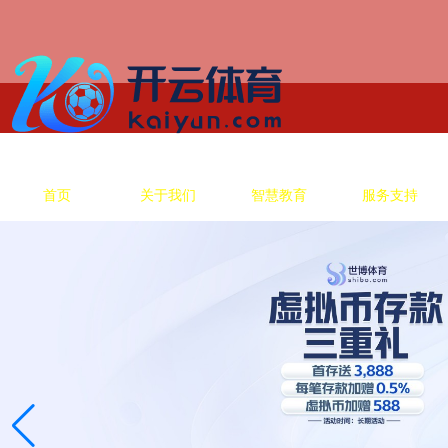
首页
关于我们
智慧教育
服务支持